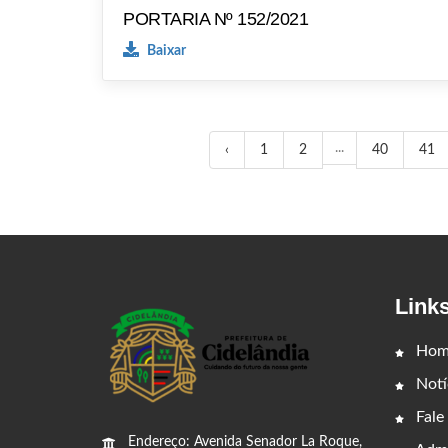
PORTARIA Nº 152/2021
Baixar
...
‹
1
2
40
41
Link
Hom
Notí
Fale
Endereço: Avenida Senador La Roque,