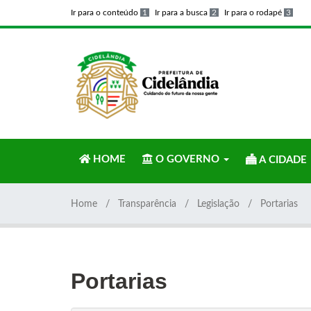
Ir para o conteúdo
1
Ir para a busca
2
Ir para o rodapé
3
HOME
O GOVERNO
A CIDADE
Home
Transparência
Legislação
Portarias
Portarias