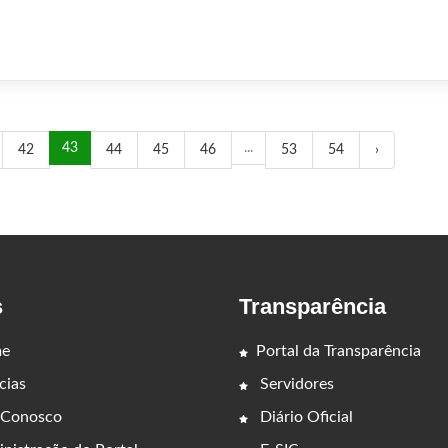
43
...
42
44
45
46
53
54
›
s
Transparência
e
Portal da Transparência
cias
Servidores
 Conosco
Diário Oficial