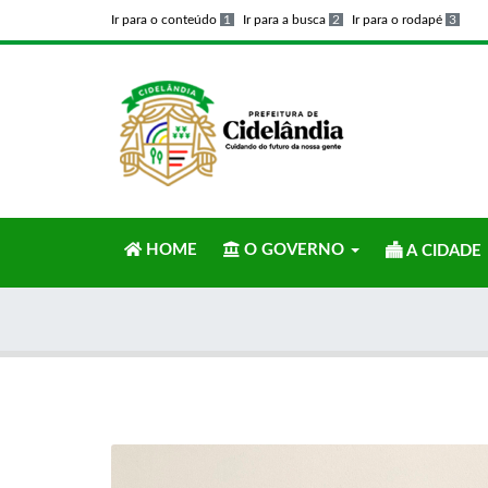
Ir para o conteúdo
1
Ir para a busca
2
Ir para o rodapé
3
HOME
O GOVERNO
A CIDADE