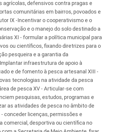
 agrícolas, defensivos contra pragas e
 hortas comunitárias em bairros, povoados e
odutor IX -Incentivar o cooperativismo e o
conservação e o manejo do solo destinado a
rias XI - formular a política municipal para
os ou científicos, fixando diretrizes para o
ão pesqueira e a garantia da
 Implantar infraestrutura de apoio à
ado e de fomento à pesca artesanal XIII -
 novas tecnologias na atividade da pesca
 área de pesca XV - Articular-se com
anciem pesquisas, estudos, programas e
izar as atividades de pesca no âmbito de
 - conceder licenças, permissões e
 comercial, desportiva ou científica no
to com a Secretaria de Meio Ambiente, fixar