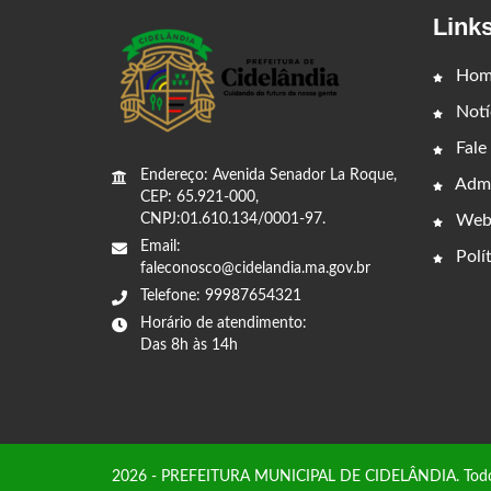
Link
Hom
Notí
Fale
Endereço: Avenida Senador La Roque,
Admi
CEP: 65.921-000,
Web
CNPJ:01.610.134/0001-97.
Email:
Polít
faleconosco@cidelandia.ma.gov.br
Telefone: 99987654321
Horário de atendimento:
Das 8h às 14h
2026 - PREFEITURA MUNICIPAL DE CIDELÂNDIA. Todos o