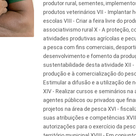
produtor rural, sementes, implementos
produtos veterinários VII - Implantar
escolas VIII - Criar a feira livre do pr
associativismo rural X - A proteção, 
atividades produtivas agrícolas e pecuá
a pesca com fins comerciais, desportiv
desenvolvimento e fomento da produç
sustentabilidade desta atividade XII -
produção e à comercialização do pesc
Estimular a difusão e a utilização de
XIV - Realizar cursos e seminários na
agentes públicos ou privados que fin
projetos na área de pesca XVI - fiscal
suas atribuições e competências XVII
autorizações para o exercício da pesca
território municipal XVIII - Em conjun