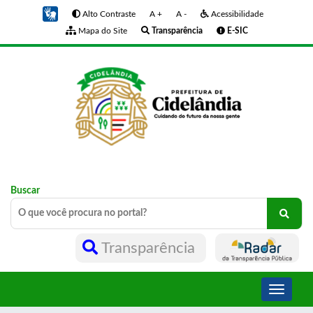
Alto Contraste
A +
A -
Acessibilidade
Mapa do Site
Transparência
E-SIC
Buscar
Transparência
Toggle
navigati