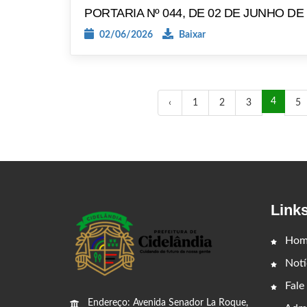
PORTARIA Nº 044, DE 02 DE JUNHO DE
02/06/2026
Baixar
4
‹
1
2
3
5
Link
Hom
Notí
Fale
Endereço: Avenida Senador La Roque,