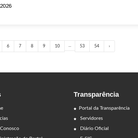
 2026
...
6
7
8
9
10
53
54
›
s
Transparência
e
Portal da Transparência
cias
Servidores
 Conosco
Diário Oficial