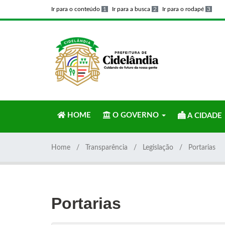
Ir para o conteúdo
1
Ir para a busca
2
Ir para o rodapé
3
HOME
O GOVERNO
A CIDADE
Home
Transparência
Legislação
Portarias
Portarias