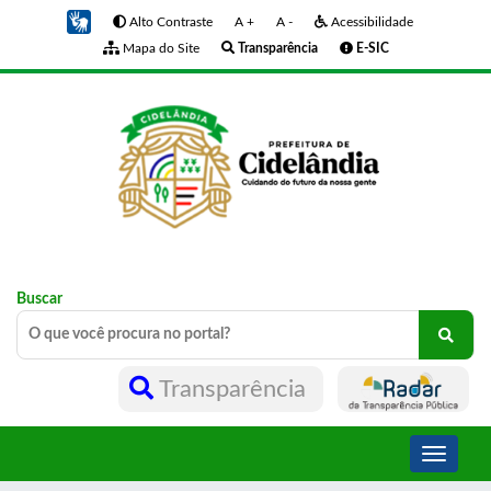
Alto Contraste
A +
A -
Acessibilidade
Mapa do Site
Transparência
E-SIC
Buscar
Transparência
Toggle
navigati