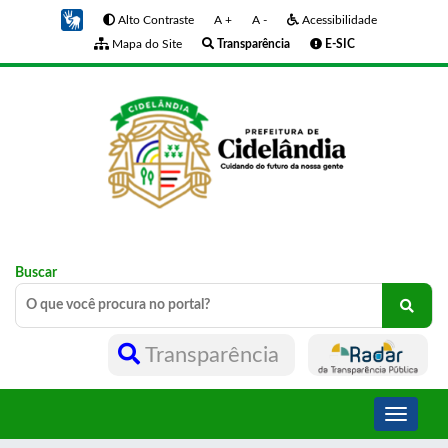
Alto Contraste
A +
A -
Acessibilidade
Mapa do Site
Transparência
E-SIC
Buscar
Transparência
Toggle
navigati