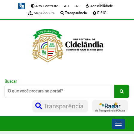
Alto Contraste
A +
A -
Acessibilidade
Mapa do Site
Transparência
E-SIC
Buscar
Transparência
Toggle
navigati