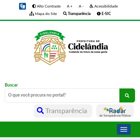
Alto Contraste
A +
A -
Acessibilidade
Mapa do Site
Transparência
E-SIC
Buscar
Transparência
Toggle
navigati