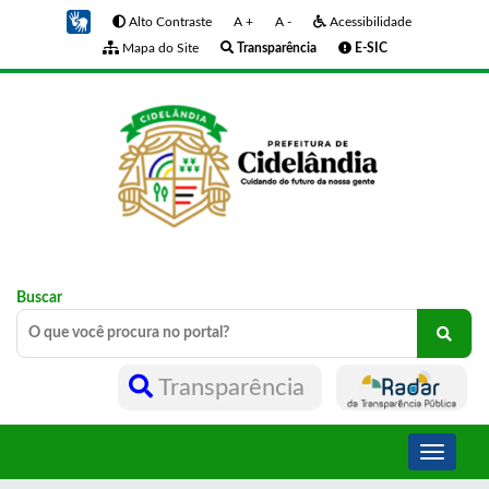
Alto Contraste
A +
A -
Acessibilidade
Mapa do Site
Transparência
E-SIC
Buscar
Transparência
Toggle
navigati